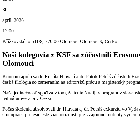
30
apríl, 2026
13:00
Křížkovského 511/8, 779 00 Olomouc-Olomouc 9, Česko
Naši kolegovia z KSF sa zúčastnili Erasmu
Olomouci
Koncom apríla sa dr. Renáta Hlavatá a dr. Patrik Petráš zúčastnili 
česká filológia so zameraním na editorskú prácu a magisterský progr
Naša jedinečnosť spočíva v tom, že tento študijný program v slovens
jediná univerzita v Česku.
Počas školenia absolvovali dr. Hlavatá aj dr. Petráš exkurziu vo Vydav
spolupráca prinesie ešte viac možností pre vzájomné mobility vyučujú