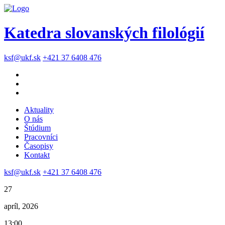
Katedra slovanských filológií
ksf@ukf.sk
+421 37 6408 476
Aktuality
O nás
Štúdium
Pracovníci
Časopisy
Kontakt
ksf@ukf.sk
+421 37 6408 476
27
apríl, 2026
13:00