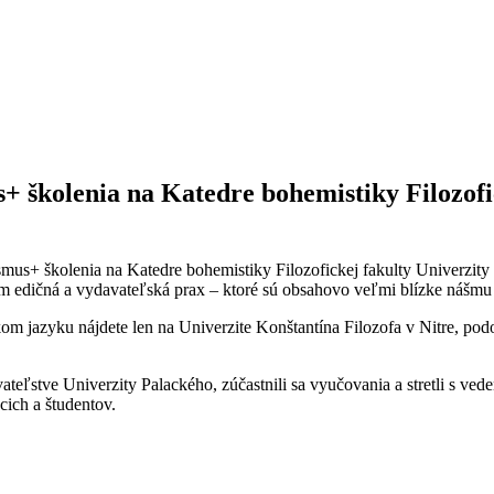
s+ školenia na Katedre bohemistiky Filozofi
Erasmus+ školenia na Katedre bohemistiky Filozofickej fakulty Univerz
am edičná a vydavateľská prax – ktoré sú obsahovo veľmi blízke nášmu
kom jazyku nájdete len na Univerzite Konštantína Filozofa v Nitre, po
ateľstve Univerzity Palackého, zúčastnili sa vyučovania a stretli s ved
cich a študentov.