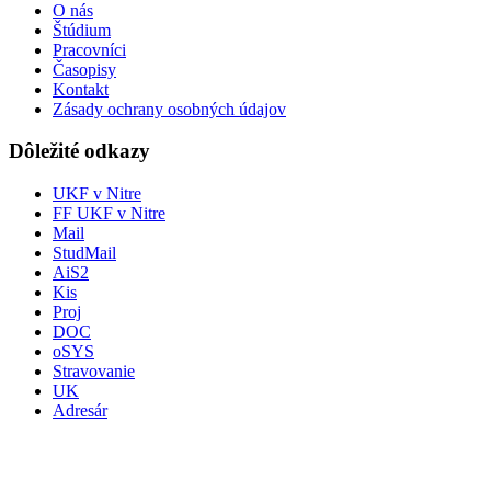
O nás
Štúdium
Pracovníci
Časopisy
Kontakt
Zásady ochrany osobných údajov
Dôležité odkazy
UKF v Nitre
FF UKF v Nitre
Mail
StudMail
AiS2
Kis
Proj
DOC
oSYS
Stravovanie
UK
Adresár