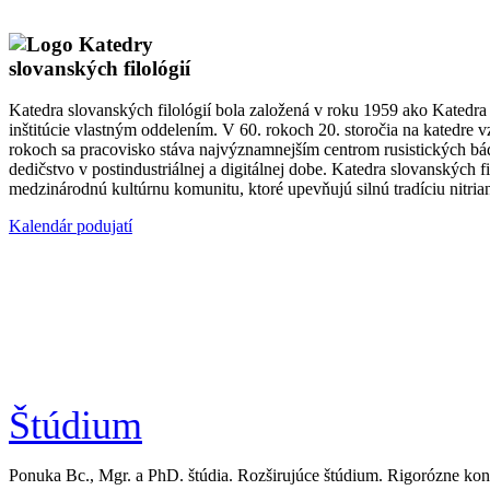
Katedra slovanských f
Katedra slovanských filológií bola založená v roku 1959 ako Katedra
inštitúcie vlastným oddelením. V 60. rokoch 20. storočia na katedre
rokoch sa pracovisko stáva najvýznamnejším centrom rusistických bád
dedičstvo v postindustriálnej a digitálnej dobe. Katedra slovanskýc
medzinárodnú kultúrnu komunitu, ktoré upevňujú silnú tradíciu nitri
Kalendár podujatí
Štúdium
Ponuka Bc., Mgr. a PhD. štúdia. Rozširujúce štúdium. Rigorózne ko