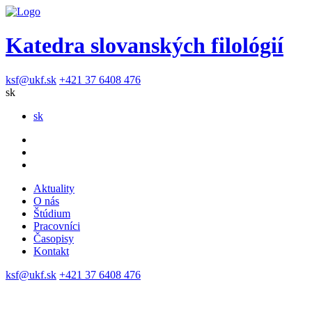
Katedra slovanských filológií
ksf@ukf.sk
+421 37 6408 476
sk
sk
Aktuality
O nás
Štúdium
Pracovníci
Časopisy
Kontakt
ksf@ukf.sk
+421 37 6408 476