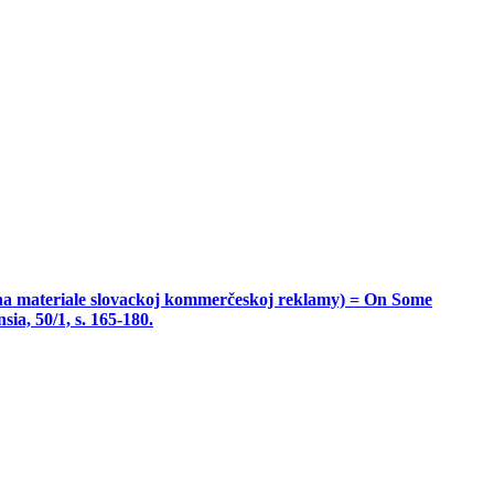
 materiale slovackoj kommerčeskoj reklamy) = On Some
a, 50/1, s. 165-180.