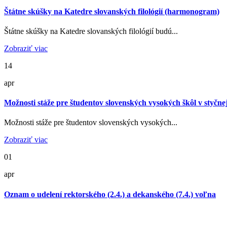
Štátne skúšky na Katedre slovanských filológií (harmonogram)
Štátne skúšky na Katedre slovanských filológií budú...
Zobraziť viac
14
apr
Možnosti stáže pre študentov slovenských vysokých škôl v styčn
Možnosti stáže pre študentov slovenských vysokých...
Zobraziť viac
01
apr
Oznam o udelení rektorského (2.4.) a dekanského (7.4.) voľna