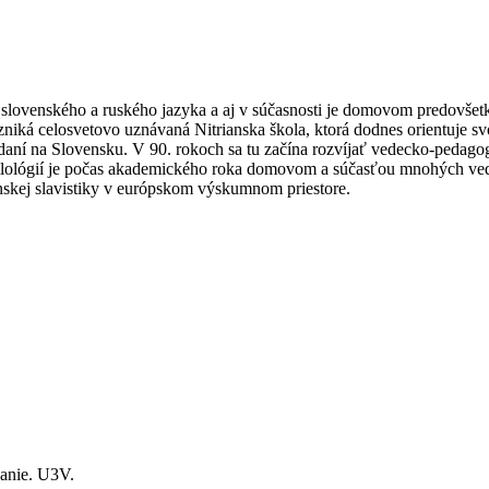
ilológií
 slovenského a ruského jazyka a aj v súčasnosti je domovom predovšetký
 vzniká celosvetovo uznávaná Nitrianska škola, ktorá dodnes orientuje
aní na Slovensku. V 90. rokoch sa tu začína rozvíjať vedecko-pedagog
h filológií je počas akademického roka domovom a súčasťou mnohých ve
anskej slavistiky v európskom výskumnom priestore.
nanie. U3V.