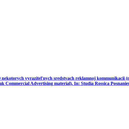
torych vyraziteľnych sredstvach reklamnoj kommunikacii (na
 Commercial Advertising material). In: Studia Rossica Posnaniensi