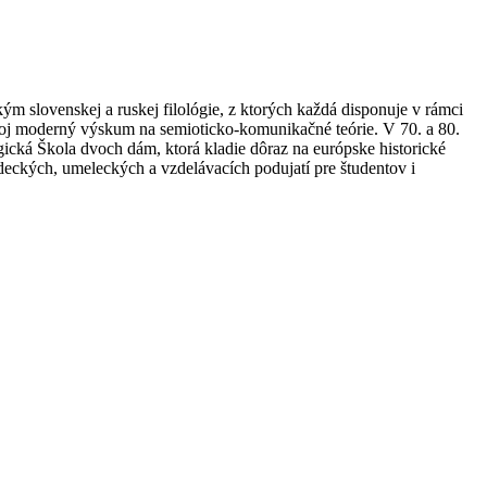
m slovenskej a ruskej filológie, z ktorých každá disponuje v rámci
 svoj moderný výskum na semioticko-komunikačné teórie. V 70. a 80.
ická Škola dvoch dám, ktorá kladie dôraz na európske historické
deckých, umeleckých a vzdelávacích podujatí pre študentov i