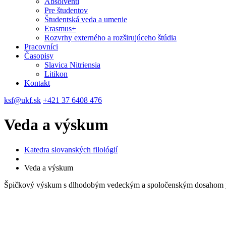
Absolventi
Pre študentov
Študentská veda a umenie
Erasmus+
Rozvrhy externého a rozširujúceho štúdia
Pracovníci
Časopisy
Slavica Nitriensia
Litikon
Kontakt
ksf@ukf.sk
+421 37 6408 476
Veda a výskum
Katedra slovanských filológií
Veda a výskum
Špičkový výskum s dlhodobým vedeckým a spoločenským dosahom je j