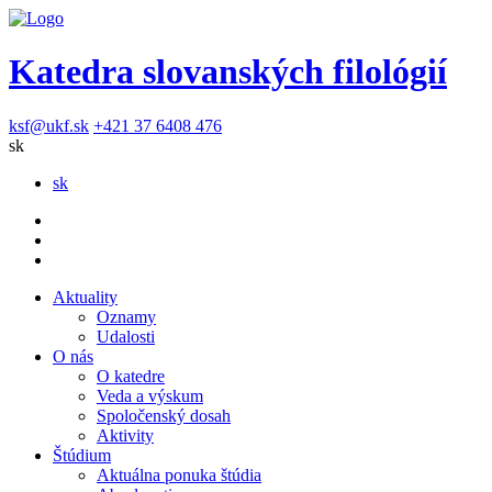
Katedra slovanských filológií
ksf@ukf.sk
+421 37 6408 476
sk
sk
Aktuality
Oznamy
Udalosti
O nás
O katedre
Veda a výskum
Spoločenský dosah
Aktivity
Štúdium
Aktuálna ponuka štúdia