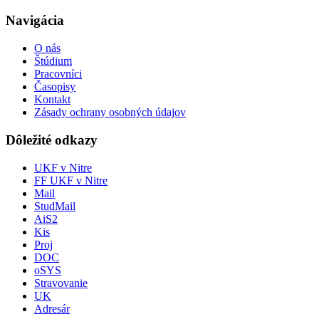
Navigácia
O nás
Štúdium
Pracovníci
Časopisy
Kontakt
Zásady ochrany osobných údajov
Dôležité odkazy
UKF v Nitre
FF UKF v Nitre
Mail
StudMail
AiS2
Kis
Proj
DOC
oSYS
Stravovanie
UK
Adresár