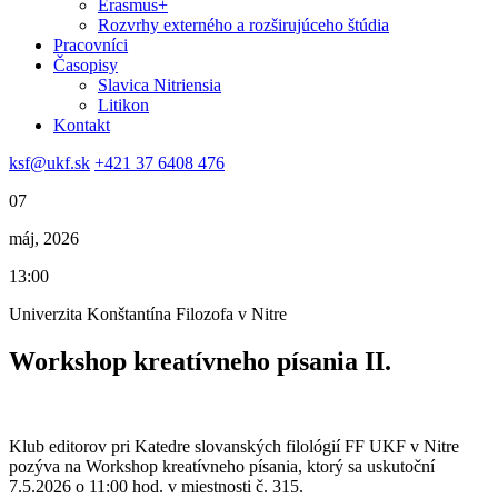
Erasmus+
Rozvrhy externého a rozširujúceho štúdia
Pracovníci
Časopisy
Slavica Nitriensia
Litikon
Kontakt
ksf@ukf.sk
+421 37 6408 476
07
máj, 2026
13:00
Univerzita Konštantína Filozofa v Nitre
Workshop kreatívneho písania II.
Klub editorov pri Katedre slovanských filológií FF UKF v Nitre
pozýva na Workshop kreatívneho písania, ktorý sa uskutoční
7.5.2026 o 11:00 hod. v miestnosti č. 315.