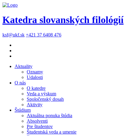
Katedra slovanských filológií
ksf@ukf.sk
+421 37 6408 476
Aktuality
Oznamy
Udalosti
O nás
O katedre
Veda a výskum
Spoločenský dosah
Aktivity
Štúdium
Aktuálna ponuka štúdia
Absolventi
Pre študentov
Študentská veda a umenie