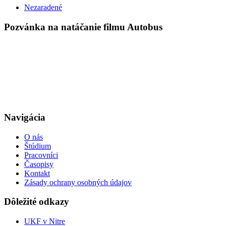
Nezaradené
Pozvánka na natáčanie filmu Autobus
Navigácia
O nás
Štúdium
Pracovníci
Časopisy
Kontakt
Zásady ochrany osobných údajov
Dôležité odkazy
UKF v Nitre