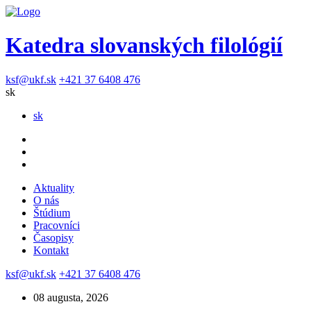
Katedra slovanských filológií
ksf@ukf.sk
+421 37 6408 476
sk
sk
Aktuality
O nás
Štúdium
Pracovníci
Časopisy
Kontakt
ksf@ukf.sk
+421 37 6408 476
08 augusta, 2026